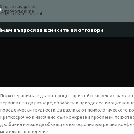
Skip to navigation
Skip to main content
мам въпроси за всичките ви отговори
Психотерапията е дълъг процес, при който човек изгражда 
терапевт, за да разбере, обработи и преодолее емоционални
поведенчески трудности. За разлика от психологическото ко
краткосрочно и насочено към конкретни проблеми, психотер
дълбинна и може да обхваща дългосрочни вътрешни конфли
модели на поведение.