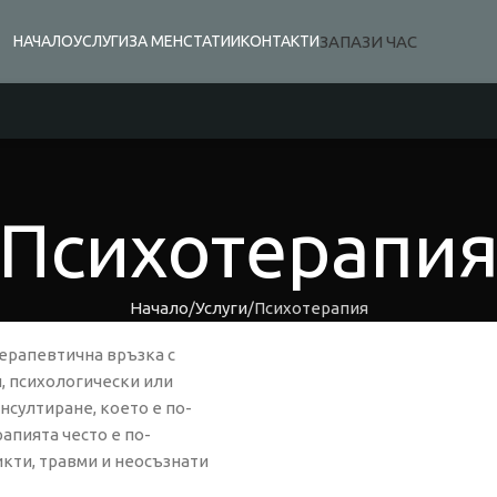
ЗАПАЗИ ЧАС
НАЧАЛО
УСЛУГИ
ЗА МЕН
СТАТИИ
КОНТАКТИ
Психотерапи
Начало
Услуги
Психотерапия
терапевтична връзка с
, психологически или
нсултиране, което е по-
апията често е по-
кти, травми и неосъзнати