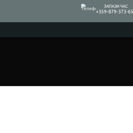
ЗАПАЗИ ЧАС
+359-879-373-6
я