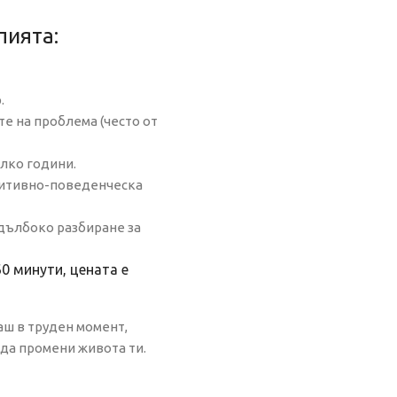
пията:
.
те на проблема (често от
лко години.
нитивно-поведенческа
-дълбоко разбиране за
0 минути, цената е
аш в труден момент,
 да промени живота ти.