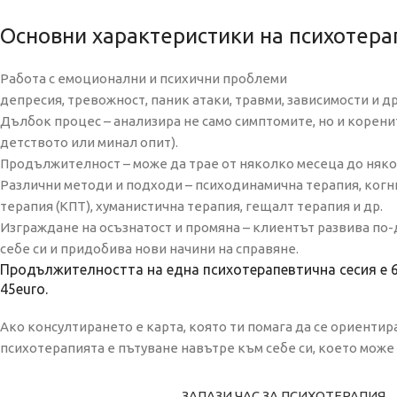
Основни характеристики на психотера
Работа с емоционални и психични проблеми
депресия, тревожност, паник атаки, травми, зависимости и др
Дълбок процес – анализира не само симптомите, но и корени
детството или минал опит).
Продължителност – може да трае от няколко месеца до няко
Различни методи и подходи – психодинамична терапия, ког
терапия (КПТ), хуманистична терапия, гещалт терапия и др.
Изграждане на осъзнатост и промяна – клиентът развива по
себе си и придобива нови начини на справяне.
Продължителността на една психотерапевтична сесия е 6
45euro.
Ако консултирането е карта, която ти помага да се ориентир
психотерапията е пътуване навътре към себе си, което може
ЗАПАЗИ ЧАС ЗА ПСИХОТЕРАПИЯ