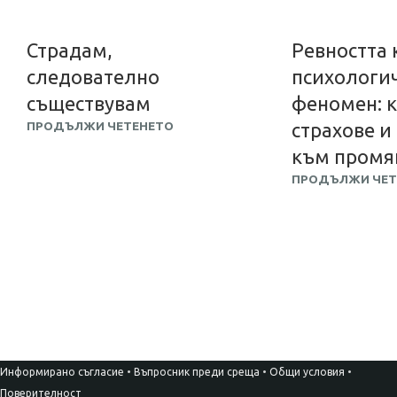
Страдам,
Ревността 
следователно
психологи
съществувам
феномен: к
ПРОДЪЛЖИ ЧЕТЕНЕТО
страхове и
към промя
ПРОДЪЛЖИ ЧЕТ
Информирано съгласие
•
Въпросник преди среща
•
Общи условия
•
Поверителност