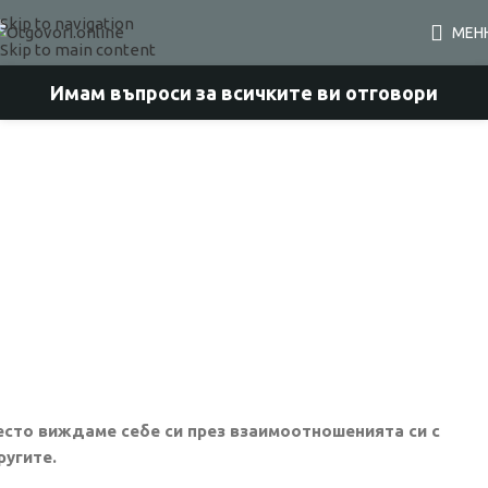
Skip to navigation
МЕН
Skip to main content
Имам въпроси за всичките ви отговори
есто виждаме себе си през взаимоотношенията си с
ругите.