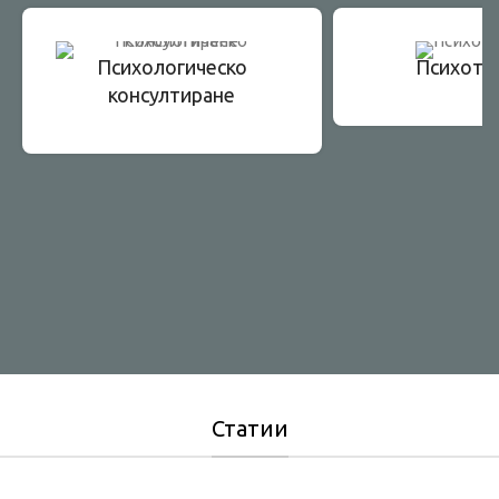
Психологическо
Психоте
консултиране
Статии