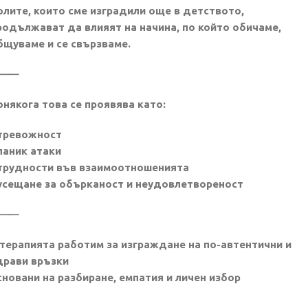
олите, които сме изградили още в детството,
родължават да влияят на начина, по който обичаме,
бщуваме и се свързваме.
⸻
онякога това се проявява като:
 тревожност
 паник атаки
 трудности във взаимоотношенията
 усещане за обърканост и неудовлетвореност
⸻
 терапията работим за изграждане на по-автентични и
драви връзки
сновани на разбиране, емпатия и личен избор