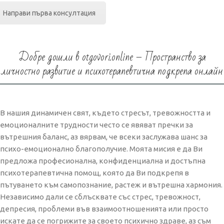
Направи първа консултация
Добре дошли в otgovori.online – Пространство за
личностно развитие и психотерапевтична подкрепа онлайн
В нашия динамичен свят, където стресът, тревожността и
емоционалните трудности често се явяват пречки за
вътрешния баланс, аз вярвам, че всеки заслужава шанс за
психо-емоционално благополучие. Моята мисия е да Ви
предложа професионална, конфиденциална и достъпна
психотерапевтична помощ, която да Ви подкрепя в
пътуването към самопознание, растеж и вътрешна хармония.
Независимо дали се сблъсквате със стрес, тревожност,
депресия, проблеми във взаимоотношенията или просто
искате да се погрижите за своето психично здраве, аз съм